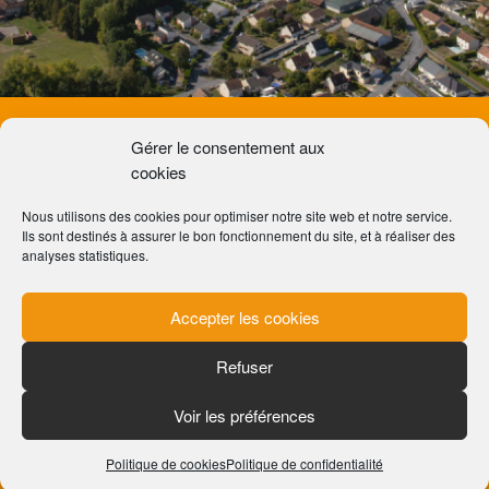
Gérer le consentement aux
COMMUNE DE BAZANCOURT
cookies
PLACE DE LA MAIRIE
51110 BAZANCOURT
Nous utilisons des cookies pour optimiser notre site web et notre service.
Ils sont destinés à assurer le bon fonctionnement du site, et à réaliser des
Tél : 03 26 91 10 00
analyses statistiques.
E-mail :
accueil@bazancourt.fr
Secrétariat de mairie ouvert au public :
Accepter les cookies
du lundi au vendredi
de 9h00 à 12h00 et de 15h00 à 18h00
Refuser
Le samedi de 9h00 à 12h00
Voir les préférences
MENTIONS LÉGALES
Politique de cookies
Politique de confidentialité
POLITIQUE DE CONFIDENTIALITÉ