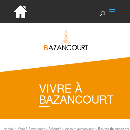
VIVRE À
BAZANCOURT
Accueil
>
Vivre à Bazancourt
>
Solidarité
>
Aides et subventions
>
Bourse de transport