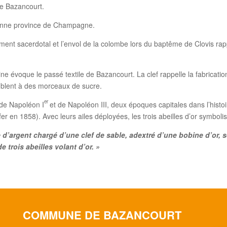
de Bazancourt.
ncienne province de Champagne.
ement sacerdotal et l’envol de la colombe lors du baptême de Clovis ra
ine évoque le passé textile de Bazancourt. La clef rappelle la fabricati
emblent à des morceaux de sucre.
er
 de Napoléon I
et de Napoléon III, deux époques capitales dans l’hi
er en 1858). Avec leurs ailes déployées, les trois abeilles d’or symboli
e d’argent chargé d’une clef de sable,
adextré d’une bobine d’or, 
 trois abeilles volant d’or. »
COMMUNE DE BAZANCOURT