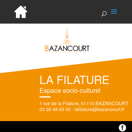
LA FILATURE
Espace socio-culturel
1 rue de la Filature, 51110 BAZANCOURT
03 26 48 65 00 -
lafilature@bazancourt.fr