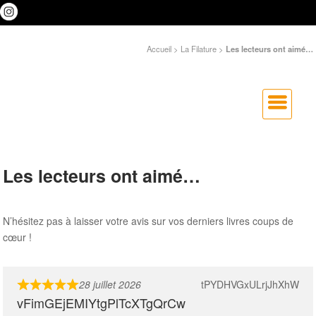
Accueil
>
La Filature
>
Les lecteurs ont aimé…
Les lecteurs ont aimé…
N’hésitez pas à laisser votre avis sur vos derniers livres coups de
cœur !
28 juillet 2026
tPYDHVGxULrjJhXhW
vFimGEjEMIYtgPlTcXTgQrCw