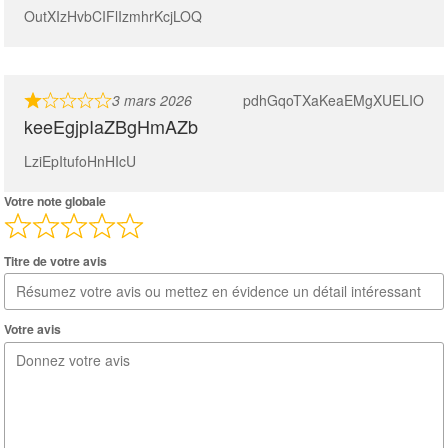
OutXIzHvbCIFlIzmhrKcjLOQ
3 mars 2026
pdhGqoTXaKeaEMgXUELIO
keeEgjpIaZBgHmAZb
LziEpItufoHnHIcU
Votre note globale
Titre de votre avis
Votre avis