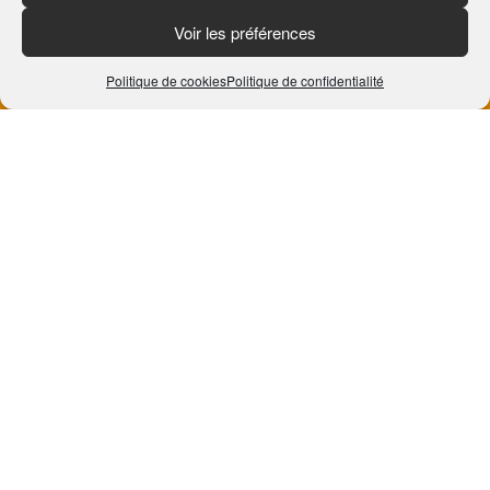
Tél : 03 26 91 10 00
E-mail :
accueil@bazancourt.fr
Voir les préférences
Secrétariat de mairie ouvert au public :
Politique de cookies
Politique de confidentialité
du lundi au vendredi
de 9h00 à 12h00 et de 15h00 à 18h00
Le samedi de 9h00 à 12h00
MENTIONS LÉGALES
POLITIQUE DE CONFIDENTIALITÉ
EDITION
J’AI UNE IDÉE
CONTACT
Réalisation du site agencepulsi.com