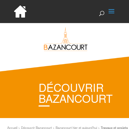
DÉCOUVRIR
BAZANCOURT
Accueil
>
Découvrir Bazancourt
>
Bazancourt hier et aujourd’hui
>
Travaux et projets