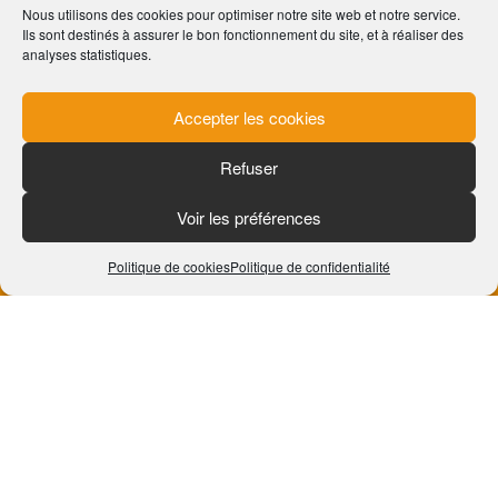
Nous utilisons des cookies pour optimiser notre site web et notre service.
COMMUNE DE BAZANCOURT
Ils sont destinés à assurer le bon fonctionnement du site, et à réaliser des
analyses statistiques.
PLACE DE LA MAIRIE
51110 BAZANCOURT
Tél : 03 26 91 10 00
Accepter les cookies
E-mail :
accueil@bazancourt.fr
Refuser
Secrétariat de mairie ouvert au public :
du lundi au vendredi
Voir les préférences
de 9h00 à 12h00 et de 15h00 à 18h00
Le samedi de 9h00 à 12h00
Politique de cookies
Politique de confidentialité
MENTIONS LÉGALES
POLITIQUE DE CONFIDENTIALITÉ
EDITION
J’AI UNE IDÉE
CONTACT