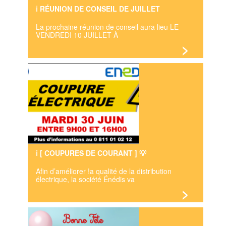
ℹ️ RÉUNION DE CONSEIL DE JUILLET
La prochaine réunion de conseil aura lieu LE
VENDREDI 10 JUILLET À
>
ℹ️ [ COUPURES DE COURANT ] 💡
Afin d’améliorer !a qualité de la distribution
électrique, la société Énédis va
>