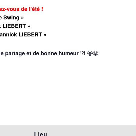
❗
ez-vous de l’été
le Swing »
k LIEBERT »
Jannick LIEBERT »
⁉️❗ 🤩😁
de partage et de bonne humeur
Lieu