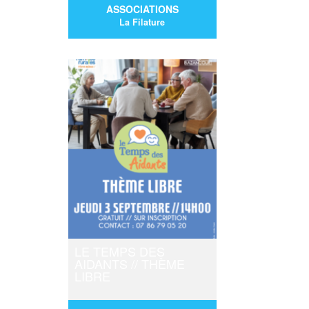
ASSOCIATIONS
La Filature
7/08 : 15:30
-
19:30
LE TEMPS DES
AIDANTS // THÈME
LIBRE