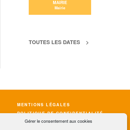
MAIRIE
Mairie
11/09 : 20:30
-
23:00
TOUTES LES DATES >
MENTIONS LÉGALES
POLITIQUE DE CONFIDENTIALITÉ
Gérer le consentement aux cookies
EDITION