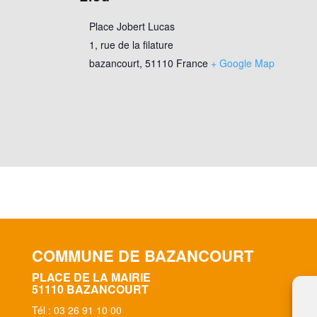
Place Jobert Lucas
1, rue de la filature
bazancourt
,
51110
France
+ Google Map
COMMUNE DE BAZANCOURT
PLACE DE LA MAIRIE
51110 BAZANCOURT
Tél : 03 26 91 10 00