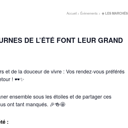
Accueil
>
Évènements
>
☀️ LES MARCHÉS
URNES DE L’ÉTÉ FONT LEUR GRAND
ours et de la douceur de vivre : Vos rendez-vous préférés
etour ! 🕶️✨
âner ensemble sous les étoiles et de partager ces
ous ont tant manqués. 🎉🍻🤩
té :